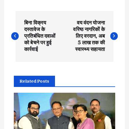
P
बिना विक्रय
वय वंदन योजना
o
दस्तावेज के
वरिष्ठ नागरिकों के
प्रतिबंधित दवाओं
लिए वरदान, अब
s
को बेचने पर हुई
5 लाख तक की
कार्रवाई
स्वास्थ्य सहायता
t
n
Related Posts
a
v
i