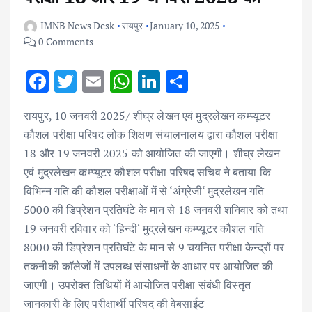
IMNB News Desk
रायपुर
January 10, 2025
0 Comments
F
T
E
W
Li
S
ac
w
m
h
n
h
रायपुर, 10 जनवरी 2025/ शीघ्र लेखन एवं मुद्रलेखन कम्प्यूटर
e
it
ai
at
k
ar
कौशल परीक्षा परिषद लोक शिक्षण संचालनालय द्वारा कौशल परीक्षा
b
te
l
s
e
e
18 और 19 जनवरी 2025 को आयोजित की जाएगी। शीघ्र लेखन
o
r
A
dI
एवं मुद्रलेखन कम्प्यूटर कौशल परीक्षा परिषद सचिव ने बताया कि
o
p
n
विभिन्न गति की कौशल परीक्षाओं में से ‘अंग्रेजी‘ मुद्रलेखन गति
k
p
5000 की डिप्रेशन प्रतिघंटे के मान से 18 जनवरी शनिवार को तथा
19 जनवरी रविवार को ‘हिन्दी‘ मुद्रलेखन कम्प्यूटर कौशल गति
8000 की डिप्रेशन प्रतिघंटे के मान से 9 चयनित परीक्षा केन्द्रों पर
तकनीकी कॉलेजों में उपलब्ध संसाधनों के आधार पर आयोजित की
जाएगी। उपरोक्त तिथियों में आयोजित परीक्षा संबंधी विस्तृत
जानकारी के लिए परीक्षार्थी परिषद की वेबसाईट