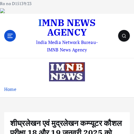
Ro no D15139/23
S
IMNB NEWS
k
AGENCY
i
p
lndia Media Network Bureau-
t
IMNB News Agency
o
c
o
n
t
e
Home
n
t
शीघ्रलेखन एवं मुद्रलेखन कम्प्यूटर कौशल
परीक्षा 18 और 19 जनवरी 2025 को